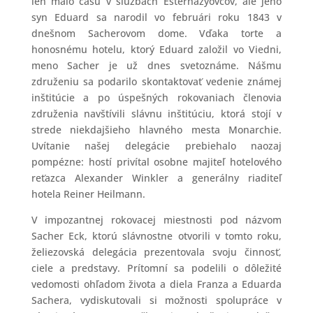
len málo času v službách Esterházyovcov, ale jeho
syn Eduard sa narodil vo februári roku 1843 v
dnešnom Sacherovom dome. Vďaka torte a
honosnému hotelu, ktorý Eduard založil vo Viedni,
meno Sacher je už dnes svetoznáme. Nášmu
združeniu sa podarilo skontaktovať vedenie známej
inštitúcie a po úspešných rokovaniach členovia
združenia navštívili slávnu inštitúciu, ktorá stojí v
strede niekdajšieho hlavného mesta Monarchie.
Uvítanie našej delegácie prebiehalo naozaj
pompézne: hostí privítal osobne majiteľ hotelového
reťazca Alexander Winkler a generálny riaditeľ
hotela Reiner Heilmann.
V impozantnej rokovacej miestnosti pod názvom
Sacher Eck, ktorú slávnostne otvorili v tomto roku,
želiezovská delegácia prezentovala svoju činnosť,
ciele a predstavy. Prítomní sa podelili o dôležité
vedomosti ohľadom života a diela Franza a Eduarda
Sachera, vydiskutovali si možnosti spolupráce v