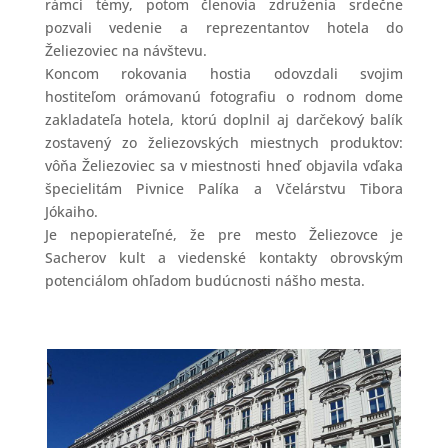
rámci témy, potom členovia združenia srdečne
pozvali vedenie a reprezentantov hotela do
Želiezoviec na návštevu.
Koncom rokovania hostia odovzdali svojim
hostiteľom orámovanú fotografiu o rodnom dome
zakladateľa hotela, ktorú doplnil aj darčekový balík
zostavený zo želiezovských miestnych produktov:
vôňa Želiezoviec sa v miestnosti hneď objavila vďaka
špecielitám Pivnice Palíka a Včelárstvu Tibora
Jókaiho.
Je nepopierateľné, že pre mesto Želiezovce je
Sacherov kult a viedenské kontakty obrovským
potenciálom ohľadom budúcnosti nášho mesta.