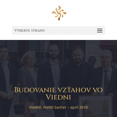
Vyberte stranu
Budovanie vzťahov vo
Viedni
Viedeň, Hotel Sacher – apríl 2018