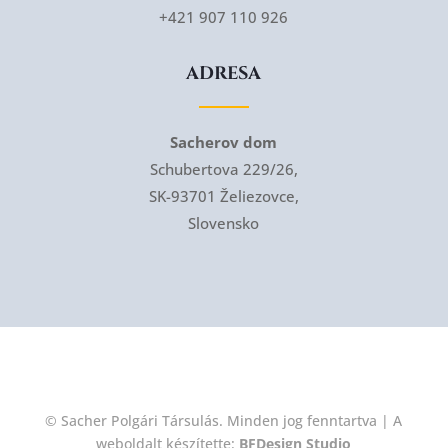
+421 907 110 926
ADRESA
Sacherov dom
Schubertova 229/26,
SK-93701 Želiezovce,
Slovensko
© Sacher Polgári Társulás. Minden jog fenntartva | A
weboldalt készítette:
BFDesign Studio