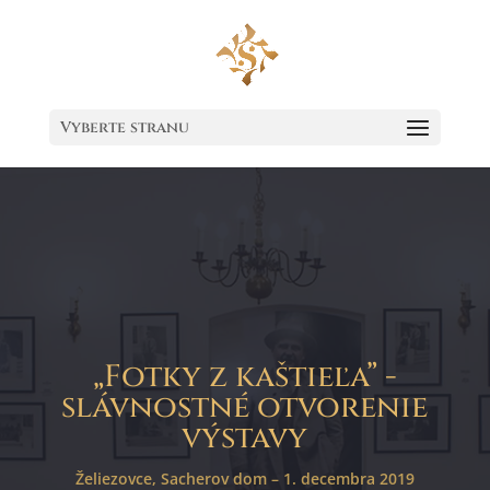
Vyberte stranu
„Fotky z kaštieľa” -
slávnostné otvorenie
výstavy
Želiezovce, Sacherov dom – 1. decembra 2019