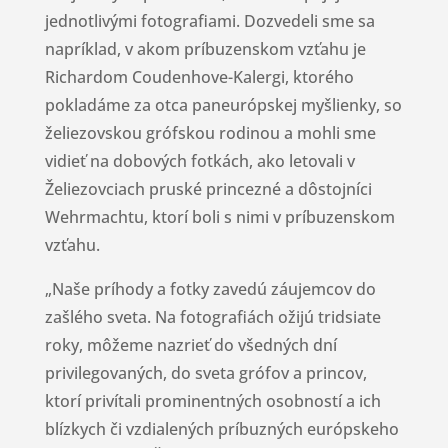
jednotlivými fotografiami. Dozvedeli sme sa
napríklad, v akom príbuzenskom vzťahu je
Richardom Coudenhove-Kalergi, ktorého
pokladáme za otca paneurópskej myšlienky, so
želiezovskou grófskou rodinou a mohli sme
vidieť na dobových fotkách, ako letovali v
Želiezovciach pruské princezné a dôstojníci
Wehrmachtu, ktorí boli s nimi v príbuzenskom
vzťahu.
„Naše príhody a fotky zavedú záujemcov do
zašlého sveta. Na fotografiách ožijú tridsiate
roky, môžeme nazrieť do všedných dní
privilegovaných, do sveta grófov a princov,
ktorí privítali prominentných osobností a ich
blízkych či vzdialených príbuzných európskeho