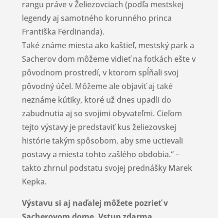
rangu práve v Želiezovciach (podľa mestskej
legendy aj samotného korunného princa
Františka Ferdinanda).
Také známe miesta ako kaštieľ, mestský park a
Sacherov dom môžeme vidieť na fotkách ešte v
pôvodnom prostredí, v ktorom spĺňali svoj
pôvodný účel. Môžeme ale objaviť aj také
neznáme kútiky, ktoré už dnes upadli do
zabudnutia aj so svojimi obyvateľmi. Cieľom
tejto výstavy je predstaviť kus želiezovskej
histórie takým spôsobom, aby sme uctievali
postavy a miesta tohto zašlého obdobia.“ –
takto zhrnul podstatu svojej prednášky Marek
Kepka.
Výstavu si aj naďalej môžete pozrieť v
Sacherovom dome. Vstup zdarma.