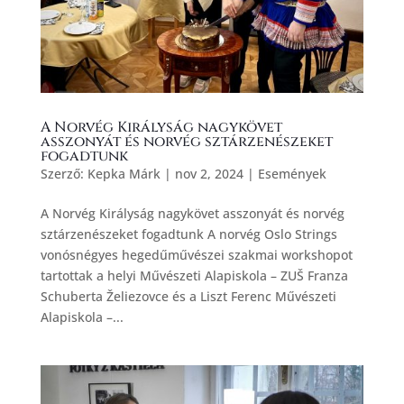
A Norvég Királyság nagykövet
asszonyát és norvég sztárzenészeket
fogadtunk
Szerző:
Kepka Márk
|
nov 2, 2024
|
Események
A Norvég Királyság nagykövet asszonyát és norvég
sztárzenészeket fogadtunk A norvég Oslo Strings
vonósnégyes hegedűművészei szakmai workshopot
tartottak a helyi Művészeti Alapiskola – ZUŠ Franza
Schuberta Želiezovce és a Liszt Ferenc Művészeti
Alapiskola –...