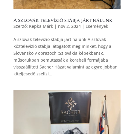
A szlovák televízió stábja járt nálunk
Szerző:
Kepka Márk
|
nov 2, 2024
|
Események
A szlovák televízió stábja járt nálunk A szlovák
köztelevízió stábja látogatott meg minket, hogy a
Slovensko v obrazoch (Szlovákia képekben) c.
műsorukban bemutassák a korabeli formájába
visszaállított Sacher Házat valamint az egyre jobban
kiteljesedő zselízi...