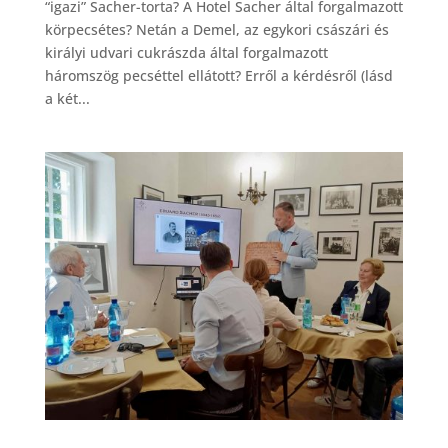
“igazi” Sacher-torta? A Hotel Sacher által forgalmazott
körpecsétes? Netán a Demel, az egykori császári és
királyi udvari cukrászda által forgalmazott
háromszög pecséttel ellátott? Erről a kérdésről (lásd
a két...