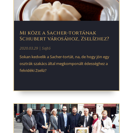
Mi köze a Sacher-tortának
Schubert városához, Zselízhez?
2020.03.29
|
Sajtó
Sokan kedvelik a Sacher-tortát, na, de hogy jön egy
osztrák szakács által megkomponált édességhez a
felvidéki Zselíz?