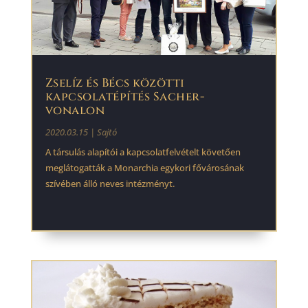
Zselíz és Bécs közötti
kapcsolatépítés Sacher-
vonalon
2020.03.15
|
Sajtó
A társulás alapítói a kapcsolatfelvételt követően
meglátogatták a Monarchia egykori fővárosának
szívében álló neves intézményt.