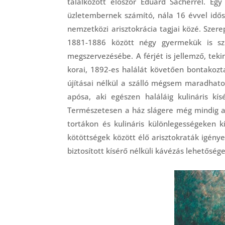
találkozott először Eduard Sacherrel. E
üzletembernek számító, nála 16 évvel id
nemzetközi arisztokrácia tagjai közé. Sze
1881-1886 között négy gyermekük is szü
megszervezésébe. A férjét is jellemző, teki
korai, 1892-es halálát követően bontakoztat
újításai nélkül a szálló mégsem maradhatot
apósa, aki egészen haláláig kulináris kís
Természetesen a ház slágere még mindig a 
tortákon és kulináris különlegességeken k
kötöttségek között élő arisztokraták igénye
biztosított kísérő nélküli kávézás lehetősé