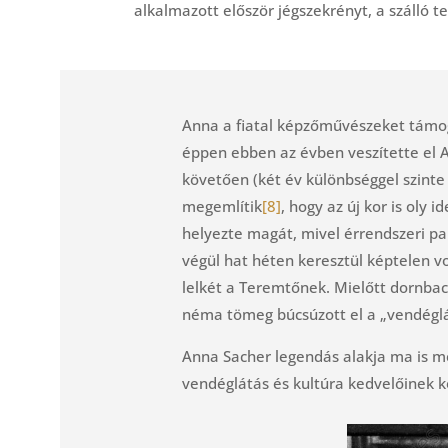
alkalmazott először jégszekrényt, a szálló
Anna a fiatal képzőművészeket támo
éppen ebben az évben veszítette el Al
követően (két év különbséggel szinte
megemlítik
[8]
, hogy az új kor is ol
helyezte magát, mivel érrendszeri pa
végül hat héten keresztül képtelen vo
lelkét a Teremtőnek. Mielőtt dornbac
néma tömeg búcsúzott el a „vendéglá
Anna Sacher legendás alakja ma is mé
vendéglátás és kultúra kedvelőinek k