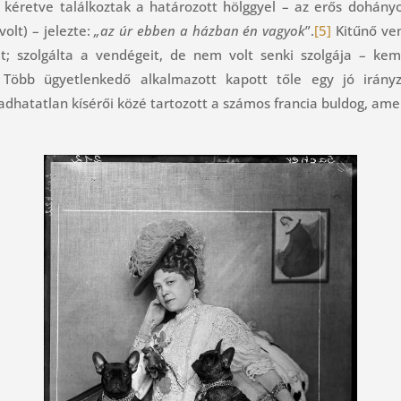
 kéretve találkoztak a határozott hölggyel – az erős dohány
olt) – jelezte:
„az úr ebben a házban én vagyok
”.
[5]
Kitűnő ven
t; szolgálta a vendégeit, de nem volt senki szolgája – kem
 Több ügyetlenkedő alkalmazott kapott tőle egy jó irányz
dhatatlan kísérői közé tartozott a számos francia buldog, ame