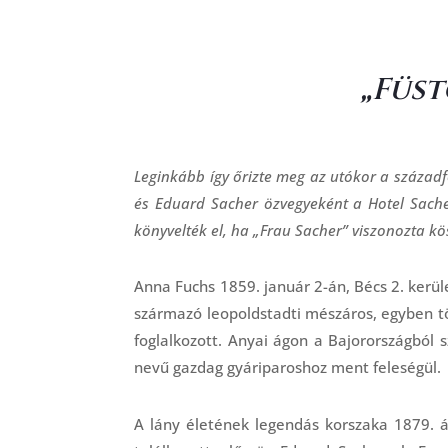
„Füst
Leginkább így őrizte meg az utókor a századf
és Eduard Sacher özvegyeként a Hotel Sache
könyvelték el, ha „Frau Sacher” viszonozta k
Anna Fuchs 1859. január 2-án, Bécs 2. kerü
származó leopoldstadti mészáros, egyben töb
foglalkozott. Anyai ágon a Bajorországból 
nevű gazdag gyáriparoshoz ment feleségül.
A lány életének legendás korszaka 1879. á