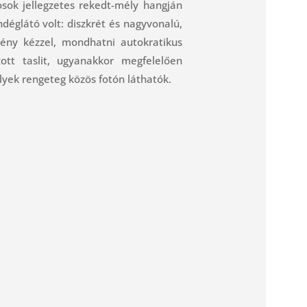
osok jellegzetes rekedt-mély hangján
déglátó volt: diszkrét és nagyvonalú,
ény kézzel, mondhatni autokratikus
ott taslit, ugyanakkor megfelelően
lyek rengeteg közös fotón láthatók.