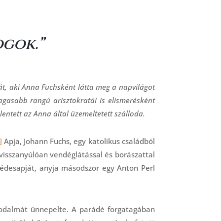
ogok.”
át, aki Anna Fuchsként látta meg a napvilágot
gasabb rangú arisztokratái is elismerésként
entett az Anna által üzemeltetett szálloda.
]
Apja, Johann Fuchs, egy katolikus családból
 visszanyúlóan vendéglátással és borászattal
l édesapját, anyja másodszor egy Anton Perl
akodalmát ünnepelte. A parádé forgatagában