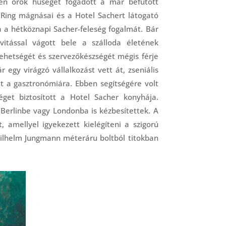
ben örök hűséget fogadott a már befutott
 Ring mágnásai és a Hotel Sachert látogató
 a hétköznapi Sacher-feleség fogalmát. Bár
vitással vágott bele a szálloda életének
 tehetségét és szervezőkészségét mégis férje
 egy virágzó vállalkozást vett át, zseniális
tt a gasztronómiára. Ebben segítségére volt
séget biztosított a Hotel Sacher konyhája.
Berlinbe vagy Londonba is kézbesítettek. A
 amellyel igyekezett kielégíteni a szigorú
ilhelm Jungmann méteráru boltból titokban