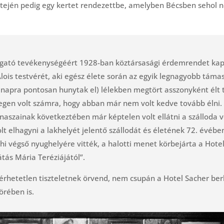
 tetején pedig egy kertet rendezettbe, amelyben Bécsben sehol
gató tevékenységéért 1928-ban köztársasági érdemrendet kap
ois testvérét, aki egész élete során az egyik legnagyobb támas
 napra pontosan hunytak el) lélekben megtört asszonyként élt 
y idegen volt számra, hogy abban már nem volt kedve tovább éln
naszainak következtében már képtelen volt ellátni a szálloda 
lt elhagyni a lakhelyét jelentő szállodát és életének 72. évébe
hi végső nyughelyére vitték, a halotti menet körbejárta a Hote
tás Mária Teréziájától”.
rhetetlen tiszteletnek örvend, nem csupán a Hotel Sacher berk
örében is.