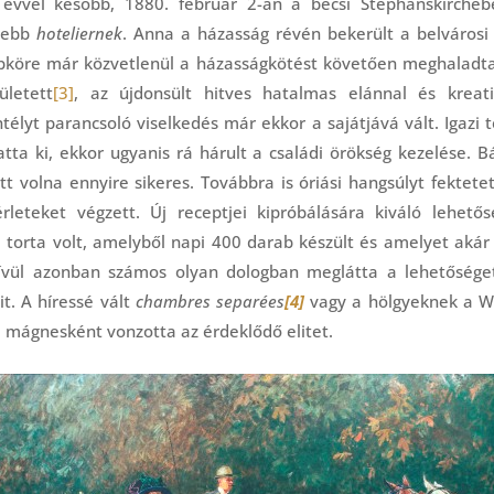
gy évvel később, 1880. február 2-án a bécsi Stephanskirché
ősebb
hoteliernek
. Anna a házasság révén bekerült a belvárosi
repköre már közvetlenül a házasságkötést követően meghaladta
letett
[3]
, az újdonsült hitves hatalmas elánnal és kreati
ntélyt parancsoló viselkedés már ekkor a sajátjává vált. Igazi
ta ki, ekkor ugyanis rá hárult a családi örökség kezelése. Bár
t volna ennyire sikeres. Továbbra is óriási hangsúlyt fektete
érleteket végzett. Új receptjei kipróbálására kiváló lehető
torta volt, amelyből napi 400 darab készült és amelyet akár 
ívül azonban számos olyan dologban meglátta a lehetőséget,
it. A híressé vált
chambres separées
[4]
vagy a hölgyeknek a W
ge mágnesként vonzotta az érdeklődő elitet.