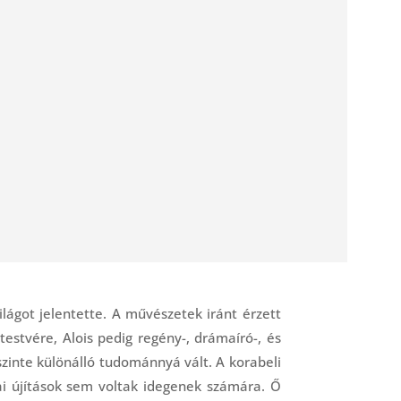
ágot jelentette. A művészetek iránt érzett
estvére, Alois pedig regény-, drámaíró-, és
szinte különálló tudománnyá vált. A korabeli
kai újítások sem voltak idegenek számára. Ő