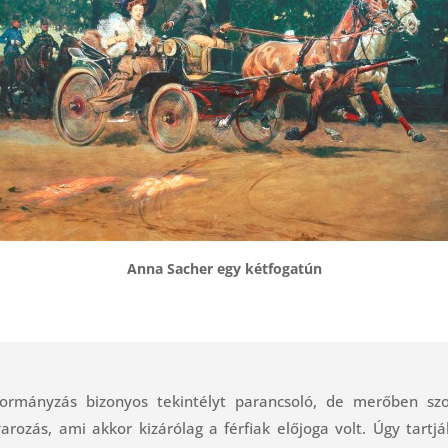
Anna Sacher egy kétfogatún
kormányzás bizonyos tekintélyt parancsoló, de merőben szo
zivarozás, ami akkor kizárólag a férfiak előjoga volt. Úgy tar