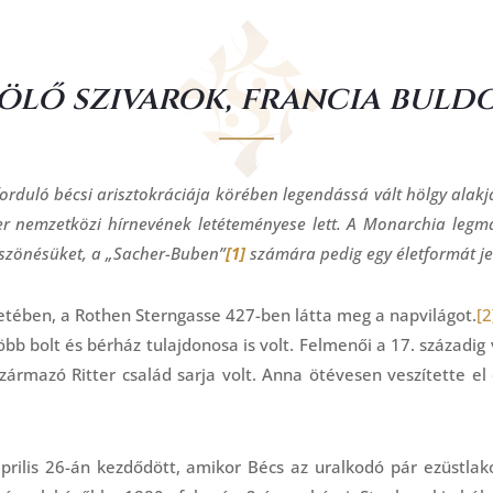
ölő szivarok, francia buld
orduló bécsi arisztokráciája körében legendássá vált hölgy alakj
r nemzetközi hírnevének letéteményese lett. A Monarchia legma
öszönésüket, a „Sacher-Buben”
[1]
számára pedig egy életformát jel
letében, a Rothen Sterngasse 427-ben látta meg a napvilágot.
[2
b bolt és bérház tulajdonosa is volt. Felmenői a 17. századig
származó Ritter család sarja volt. Anna ötévesen veszítette e
prilis 26-án kezdődött, amikor Bécs az uralkodó pár ezüstl