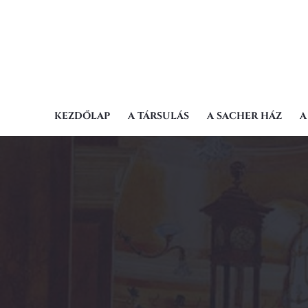
KEZDŐLAP
A TÁRSULÁS
A SACHER HÁZ
A