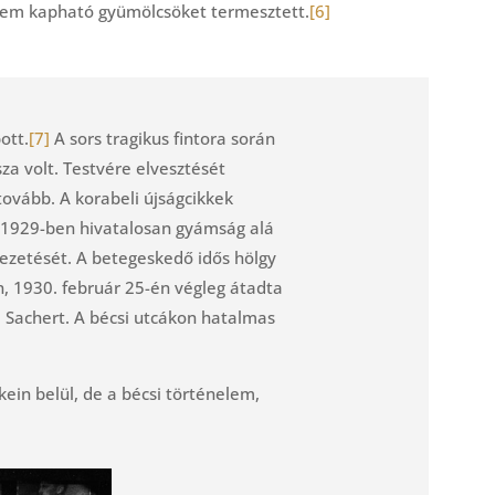
 nem kapható gyümölcsöket termesztett.
[6]
ott.
[7]
A sors tragikus fintora során
za volt. Testvére elvesztését
tovább. A korabeli újságcikkek
i. 1929-ben hivatalosan gyámság alá
vezetését. A betegeskedő idős hölgy
n, 1930. február 25-én végleg átadta
l Sachert. A bécsi utcákon hatalmas
ein belül, de a bécsi történelem,