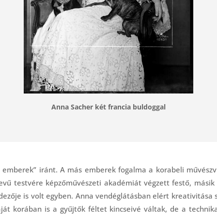
Anna Sacher két francia buldoggal
emberek” iránt. A más emberek fogalma a korabeli művészvil
nevű testvére képzőművészeti akadémiát végzett festő, másik t
dezője is volt egyben. Anna vendéglátásban elért kreativitása 
ját korában is a gyűjtők féltet kincseivé váltak, de a techni